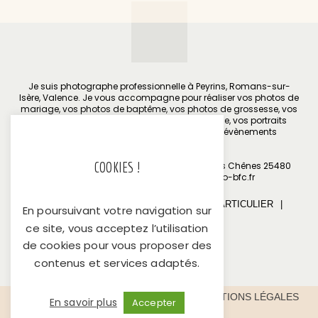
Je suis photographe professionnelle à Peyrins, Romans-sur-
Isère, Valence. Je vous accompagne pour réaliser vos photos de
mariage, vos photos de baptême, vos photos de grossesse, vos
photos de nouveau-né, vos photos de famille, vos portraits
personnels, vos portraits professionnels et évènements
d'entreprise.
COOKIES !
Médiateur : M. Dominique COULON / 37 rue des Chênes 25480
Miserey Salines /
cc-mediateurconso-bfc.fr
MARIAGE
|
GROSSESSE
|
BÉBÉ
|
PARTICULIER
|
En poursuivant votre navigation sur
ENTREPRISE
ce site, vous acceptez l’utilisation
de cookies pour vous proposer des
contenus et services adaptés.
CONTACT
CONFIDENTIALITÉ
MENTIONS LÉGALES
En savoir plus
Accepter
MÉDIATION