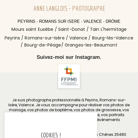
ANNE LANGLOIS - PHOTOGRAPHE
PEYRINS - ROMANS SUR ISERE - VALENCE - DRÖME
Mours saint Eusèbe / Saint-Donat / Tain L'hermitage
Peyrins / Romans-sur-Isère / Valence / Bourg-lès-Valence
/ Bourg-de-Péage/ Granges-les-Beaumont
Suivez-moi sur Instagram.
Je suis photographe professionnelle à Peyrins, Romans-sur-
Isère, Valence. Je vous accompagne pour réaliser vos photos de
mariage, vos photos de baptême, vos photos de grossesse, vos
photos de nouveau-né, vos photos de famille, vos portraits
personnels, vos portraits professionnels et évènements
d'entreprise.
COOKIES !
Médiateur : M. Dominique COULON / 37 rue des Chênes 25480